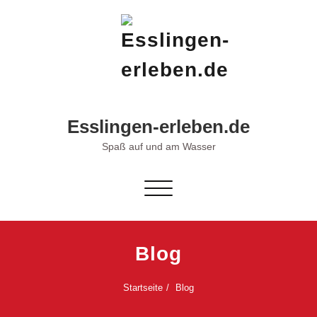
Skip
to
content
Esslingen-erleben.de
Spaß auf und am Wasser
Schalte Navigation
Blog
Startseite
Blog